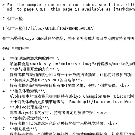
> For the complete documentation index, see [llms.txt](
`.md` to page URLs; this page is available as [Markdown
# 创世吊坠

![创世吊坠](/files/AU1dLf1OdF8EMQuV9z9A)

创世吊坠是Ukiyo GEN系列的物品, 持有者将会成为项目早期的支持
### **效用**

1. **传说级的游戏内配件** \

   吊坠将会是<mark style="color:yellow;">传说级</mark>的游戏内配件，它将拥有最高品级的属性并为角色提供大量属性提升。<br>

2. **参与项目开发的方向** \

   持有者将与我们的核心团队有一个开放的沟通频道，让他们能够参与项目在通往游戏开发成功过程中的方向。<br>

3. **持有未来所有Ukiyo NFT的白名单**\

   持有者将会获得未来项目所有NFT的白名单, 包括了创世头像。<br>

4. **抢先体验游戏**\

   Alpha版本的游戏将只提供给持有Ukiyo Champion角色（Discord社群里的OG会员）的成员以及创世NFT系列的持有人 （吊坠/头像）。 在这一阶段，大多数核心功能以及P2E 机制都将准备就绪。\

   关于前先体验的更多细节请查阅 [Roadmap](/lu-xian-tu.md#di-san-jie-duan-you-xi-fa-bu-zao-qi-ti-yan-yu-ji-dao-2023-nian-h1).<br>

5. **Ukiyo代币空投**\

   随着Ukiyo代币的发行, 持有者将定期获得空投。<br>

6. **独特的视觉特效**\

   持有者将可以为游戏角色启动独特的创世吊坠视觉特效。<br>

7. **特别礼盒**\
